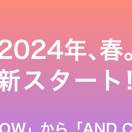
2024年、春
新スタート
 NOW」から
「AND 