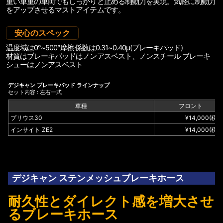
重い車重の車両でもしっかりと止める制動力を実現。気軽に制動力
をアップさせるマストアイテムです。
安心のスペック
温度域は0°~500°摩擦係数は0.31~0.40μ(ブレーキパッド)
材質はブレーキパッドはノンアスベスト、ノンスチール ブレーキ
シューはノンアスベスト
デジキャン ブレーキパッド ラインナップ
セット内容 : 左右一式
車種
フロント
プリウス30
¥
14,000
(税込
インサイト ZE2
¥
14,000
(税込
デジキャン ステンメッシュブレーキホース
耐久性とダイレクト感を増大させ
るブレーキホース