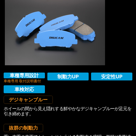
車種専用設計
制動力UP
安定性UP
車種専用 取付説明書付
車検対応
デジキャンブルー
ホイールの間から見え隠れする鮮やかなデジキャンブルーが足元を
引き締めます。
抜群の制動力