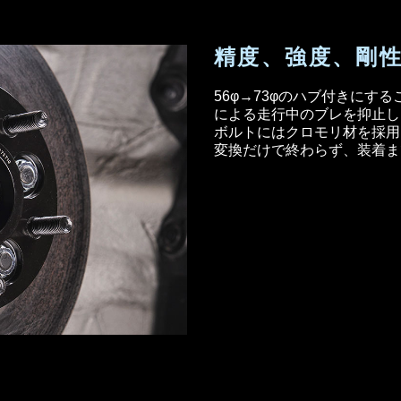
精度、強度、剛
56φ→73φのハブ付きにす
による走行中のブレを抑止し
ボルトにはクロモリ材を採用
変換だけで終わらず、装着ま