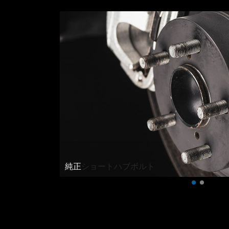
専用ショートハブボルト
純正