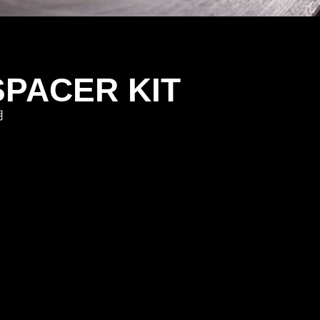
SPACER KIT
用