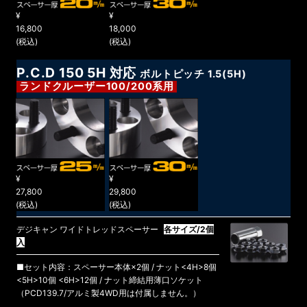
¥
¥
16,800
18,000
(税込)
(税込)
P.C.D 150 5H 対応
ボルトピッチ 1.5(5H)
ランドクルーザー100/200系用
¥
¥
27,800
29,800
(税込)
(税込)
デジキャン ワイドトレッドスペーサー
各サイズ/2個
入
■セット内容：スペーサー本体×2個 / ナット<4H>8個
<5H>10個 <6H>12個 / ナット締結用薄口ソケット
（PCD139.7/アルミ製4WD用は付属しません。）