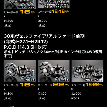
¥
¥
14,800
29,000
(税込)
(税込)
30系ヴェルファイア/アルファード前期
(年式:H27.1~H29.12)
P.C.D 114.3 5H 対応
ボルトピッチ 1.5/ハブ径 60mm/純正18インチ対応(4WD装着
不可)
¥
¥
¥
14,800
17,800
32,000
(税込)
(税込)
(税込)