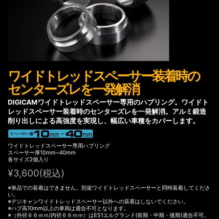
ワイドトレッドスペーサー装着時の
センターズレを一発解消
DIGICAMワイドトレッドスペーサー専用のハブリング。ワイドト
レッドスペーサー装着時のセンターズレを一発解消。アルミ鍛造
削り出しによる高強度を実現し、幅広い車種をカバーします。
ワイドトレッドスペーサー専用ハブリング
スペーサー厚10mm~40mm
各サイズ2個入り
¥
3,600
(税込)
※単品での装着はできません。別途ワイドトレッドスペーサーと同時装着してくださ
い。
※デジキャンワイドトレッドスペーサー以外への装着はしないでください。
※ハブ高10mm以上の車両は適合不可となります。
※（外径６６ｍｍ/内径６６ｍｍ）はE51エルグランド(前期・中期・後期)適合不可。