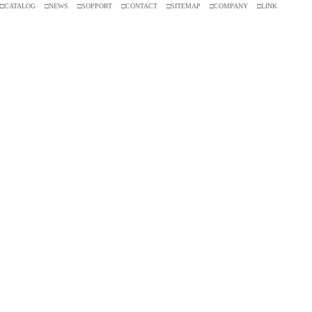
□CATALOG
□NEWS
□SOPPORT
□CONTACT
□SITEMAP
□COMPANY
□LINK