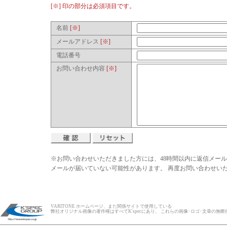
[※] 印の部分は必須項目です。
名前
[※]
メールアドレス
[※]
電話番号
お問い合わせ内容
[※]
※お問い合わせいただきました方には、48時間以内に返信メール
メールが届いていない可能性があります。 再度お問い合わせいただく
VARITONE ホームページ、また関係サイトで使用している
ァリトン】
弊社オリジナル画像の著作権はすべてK'specにあり、 これらの画像･ロゴ･文章の